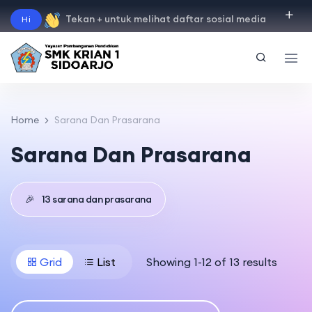
Tekan + untuk melihat daftar sosial media
Hi
"
instagram
"
"
facebook
"
"
tiktok
"
"
youtube
"
Home
Sarana Dan Prasarana
Sarana Dan Prasarana
🎉
13 sarana dan prasarana
Grid
List
Showing 1-12 of 13 results