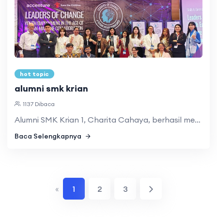
hot topic
alumni smk krian
1137 Dibaca
Alumni SMK Krian 1, Charita Cahaya, berhasil mewakili Jawa ...
Baca Selengkapnya
«
1
2
3