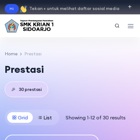
Tekan + untuk melihat daftar sosial media
Hi
"
instagram
"
"
facebook
"
"
tiktok
"
"
youtube
"
Home
Prestasi
Prestasi
🎉
30 prestasi
Grid
List
Showing 1-12 of 30 results