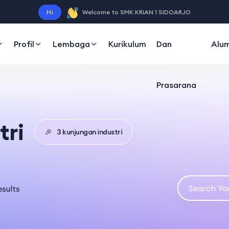
Sarana
Hi
Welcome to SMK KRIAN 1 SIDOARJO
Profil
Lembaga
Kurikulum
Dan
Alum
Prasarana
tri
🎉
3 kunjungan industri
esults