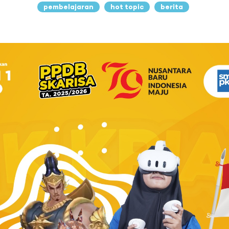
pembelajaran
hot topic
berita