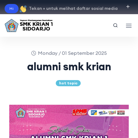
Tekan + untuk melihat daftar sosial media
Hi
"
instagram
"
"
facebook
"
"
tiktok
"
"
youtube
"
Monday / 01 September 2025
alumni smk krian
hot topic