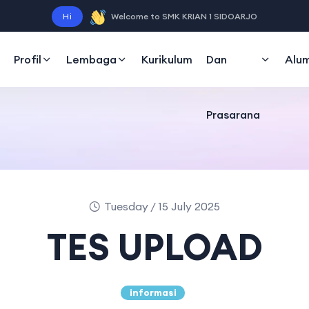
Sarana
Hi
Welcome to SMK KRIAN 1 SIDOARJO
Profil
Lembaga
Kurikulum
Dan
Alum
Prasarana
Tuesday / 15 July 2025
TES UPLOAD
informasi