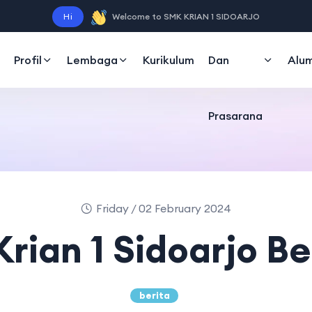
Sarana
Hi
Welcome to SMK KRIAN 1 SIDOARJO
Profil
Lembaga
Kurikulum
Dan
Alum
Prasarana
Friday / 02 February 2024
rian 1 Sidoarjo B
berita