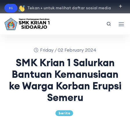
Tekan + untuk melihat daftar sosial media
Hi
"
instagram
"
"
facebook
"
"
tiktok
"
"
youtube
"
Friday / 02 February 2024
SMK Krian 1 Salurkan
Bantuan Kemanusiaan
ke Warga Korban Erupsi
Semeru
berita