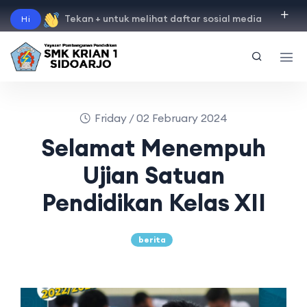
Tekan + untuk melihat daftar sosial media
Hi
"
instagram
"
"
facebook
"
"
tiktok
"
"
youtube
"
Friday / 02 February 2024
Selamat Menempuh
Ujian Satuan
Pendidikan Kelas XII
berita