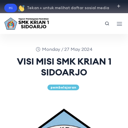
Tekan + untuk melihat daftar sosial media
Hi
"
instagram
"
"
facebook
"
"
tiktok
"
"
youtube
"
Monday / 27 May 2024
VISI MISI SMK KRIAN 1
SIDOARJO
pembelajaran