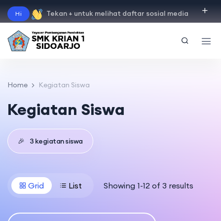
Tekan + untuk melihat daftar sosial media
Hi
"
instagram
"
"
facebook
"
"
tiktok
"
"
youtube
"
Home
Kegiatan Siswa
Kegiatan Siswa
🎉
3 kegiatan siswa
Grid
List
Showing 1-12 of 3 results