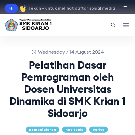
Tekan + untuk melihat daftar sosial media
Hi
"
instagram
"
"
facebook
"
"
tiktok
"
"
youtube
"
Wednesday / 14 August 2024
Pelatihan Dasar
Pemrograman oleh
Dosen Universitas
Dinamika di SMK Krian 1
Sidoarjo
pembelajaran
hot topic
berita