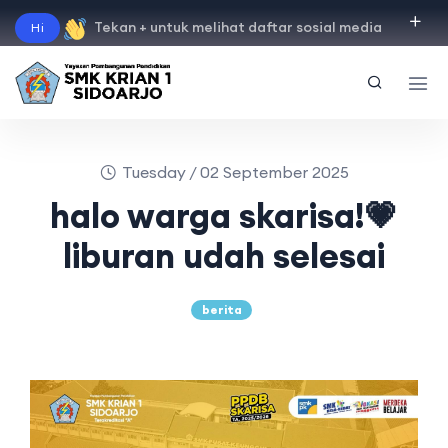
Tekan + untuk melihat daftar sosial media
Hi
"
instagram
"
"
facebook
"
"
tiktok
"
"
youtube
"
Tuesday / 02 September 2025
halo warga skarisa!💗
liburan udah selesai
berita