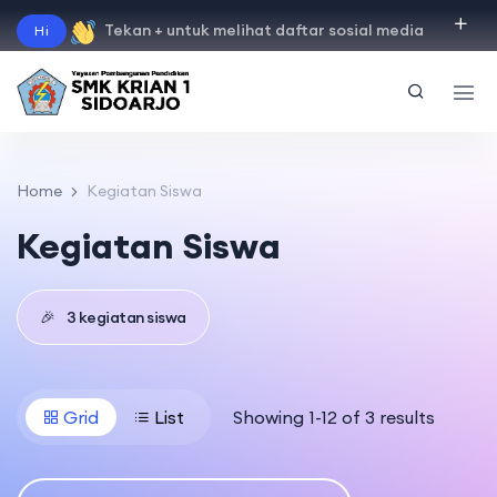
Tekan + untuk melihat daftar sosial media
Hi
"
instagram
"
"
facebook
"
"
tiktok
"
"
youtube
"
Home
Kegiatan Siswa
Kegiatan Siswa
🎉
3 kegiatan siswa
Grid
List
Showing 1-12 of 3 results