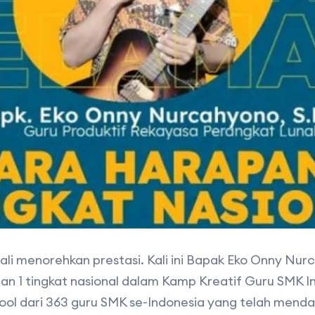
ali menorehkan prestasi. Kali ini Bapak Eko Onny Nu
n 1 tingkat nasional dalam Kamp Kreatif Guru SMK In
ool dari 363 guru SMK se-Indonesia yang telah mendaf