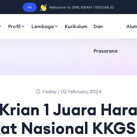
Sarana
Hi
Welcome to SMK KRIAN 1 SIDOARJO
Profil
Lembaga
Kurikulum
Dan
Alum
Prasarana
Friday / 02 February 2024
Krian 1 Juara Hara
at Nasional KKGS