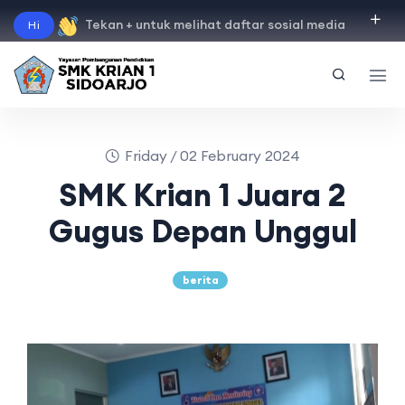
Tekan + untuk melihat daftar sosial media
Hi
"
instagram
"
"
facebook
"
"
tiktok
"
"
youtube
"
Friday / 02 February 2024
SMK Krian 1 Juara 2
Gugus Depan Unggul
berita