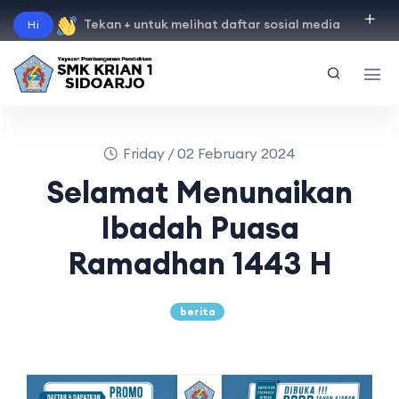
Tekan + untuk melihat daftar sosial media
Hi
"
instagram
"
"
facebook
"
"
tiktok
"
"
youtube
"
Friday / 02 February 2024
Selamat Menunaikan
Ibadah Puasa
Ramadhan 1443 H
berita