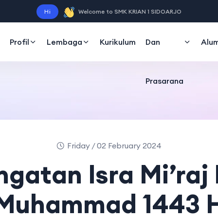
Sarana
Hi
Welcome to SMK KRIAN 1 SIDOARJO
Profil
Lembaga
Kurikulum
Dan
Alum
Prasarana
Friday / 02 February 2024
ngatan Isra Mi’raj
Muhammad 1443 